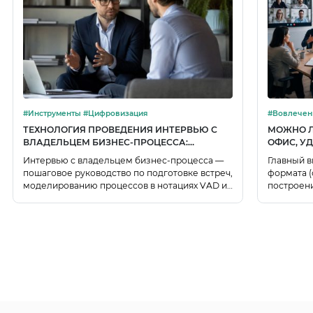
#Инструменты #Цифровизация
#Вовлечение пе
изменения
ТЕХНОЛОГИЯ ПРОВЕДЕНИЯ ИНТЕРВЬЮ С
МОЖНО Л
ВЛАДЕЛЬЦЕМ БИЗНЕС-ПРОЦЕССА:
ОФИС, У
ПОШАГОВОЕ РУКОВОДСТВО
ТРЕНДЫ 2
Интервью с владельцем бизнес-процесса —
Главный в
пошаговое руководство по подготовке встреч,
формата (
моделированию процессов в нотациях VAD и
построен
BPMN, фиксации отклонений, заполнению
регламент
карточек и согласованию итогового Паспорта
превраща
процесса.
целостны