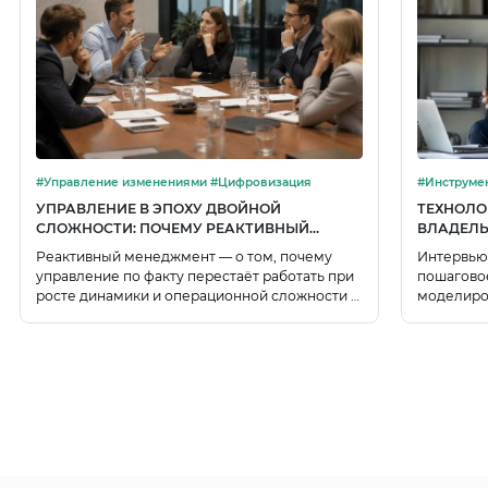
#Управление изменениями #Цифровизация
УПРАВЛЕНИЕ В ЭПОХУ ДВОЙНОЙ
ТЕХНОЛО
СЛОЖНОСТИ: ПОЧЕМУ РЕАКТИВНЫЙ
ВЛАДЕЛЬ
МЕНЕДЖМЕНТ НЕ ПОСПЕВАЕТ ЗА
ПОШАГОВ
Реактивный менеджмент — о том, почему
Интервью
ВЫЗОВАМИ
управление по факту перестаёт работать при
пошаговое
росте динамики и операционной сложности и
моделиро
как цифровой двойник на основе графовых
BPMN, фи
баз знаний помогает собирать целостную
карточек 
модель будущего.
процесса.