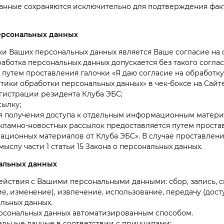
 данные сохраняются исключительно для подтверждения факт
персональных данных
 Ваших персональных данных является Ваше согласие на о
аботка персональных данных допускается без такого соглас
 путем проставления галочки «Я даю согласие на обработк
ики обработки персональных данных» в чек-боксе на Сайте
истрации резидента Клуба ЭБС;
сылку;
я получения доступа к отдельным информационным матери
кламно-новостных рассылок предоставляется путем простав
ционных материалов от Клуба ЭБС». В случае проставлени
ыслу части 1 статьи 15 Закона о персональных данных.
нальных данных
ствия с Вашими персональными данными: сбор, запись, с
е, изменение), извлечение, использование, передачу (дост
льных данных.
рсональных данных автоматизированным способом.
льные данные в соответствии с принципами: