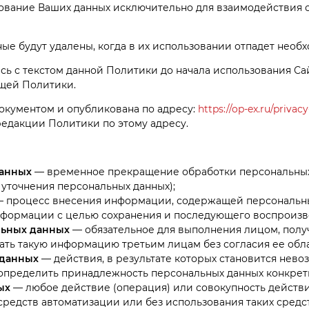
вание Ваших данных исключительно для взаимодействия с 
ые будут удалены, когда в их использовании отпадет необ
сь с текстом данной Политики до начала использования Са
ящей Политики.
окументом и опубликована по адресу:
https://op-ex.ru/privacy
едакции Политики по этому адресу.
данных
— временное прекращение обработки персональных 
 уточнения персональных данных);
 процесс внесения информации, содержащей персональны
нформации с целью сохранения и последующего воспроиз
льных данных
— обязательное для выполнения лицом, пол
ать такую информацию третьим лицам без согласия ее обла
 данных
— действия, в результате которых становится нев
ределить принадлежность персональных данных конкретн
ых
— любое действие (операция) или совокупность действ
едств автоматизации или без использования таких средств