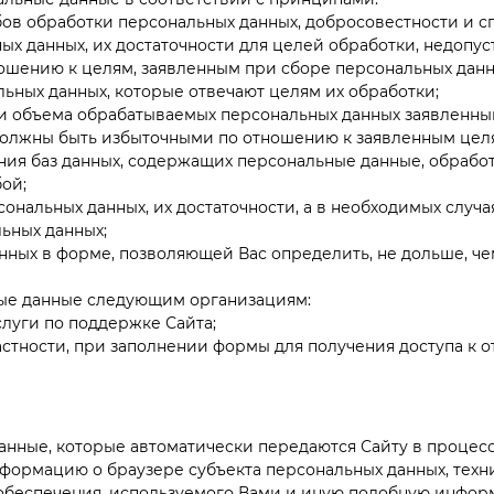
бов обработки персональных данных, добросовестности и с
ых данных, их достаточности для целей обработки, недопу
ношению к целям, заявленным при сборе персональных данн
ьных данных, которые отвечают целям их обработки;
и объема обрабатываемых персональных данных заявленн
олжны быть избыточными по отношению к заявленным целя
ия баз данных, содержащих персональные данные, обработк
ой;
ональных данных, их достаточности, а в необходимых случа
ьных данных;
нных в форме, позволяющей Вас определить, не дольше, че
ые данные следующим организациям:
луги по поддержке Сайта;
астности, при заполнении формы для получения доступа 
нные, которые автоматически передаются Сайту в процессе 
информацию о браузере субъекта персональных данных, тех
обеспечения, используемого Вами и иную подобную инфо