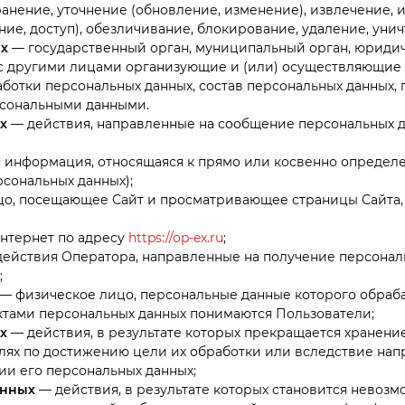
анение, уточнение (обновление, изменение), извлечение, 
ие, доступ), обезличивание, блокирование, удаление, уни
х
— государственный орган, муниципальный орган, юридич
с другими лицами организующие и (или) осуществляющие 
отки персональных данных, состав персональных данных, 
рсональными данными.
х
— действия, направленные на сообщение персональных д
 информация, относящаяся к прямо или косвенно определ
рсональных данных);
о, посещающее Сайт и просматривающее страницы Сайта
нтернет по адресу
https://op-ex.ru
;
действия Оператора, направленные на получение персонал
;
— физическое лицо, персональные данные которого обраб
ктами персональных данных понимаются Пользователи;
х
— действия, в результате которых прекращается хранен
лях по достижению цели их обработки или вследствие нап
ии его персональных данных;
анных
— действия, в результате которых становится невоз