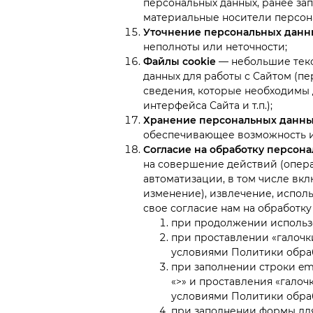
персональных данных, ранее зап
материальные носители персон
Уточнение персональных данн
неполноты или неточности;
Файлы cookie
— небольшие текс
данных для работы с Сайтом (п
сведения, которые необходимы 
интерфейса Сайта и т.п.);
Хранение персональных данн
обеспечивающее возможность и
Согласие на обработку персон
на совершение действий (опер
автоматизации, в том числе вкл
изменение), извлечение, испол
свое согласие нам на обработк
при продолжении использ
при проставлении «галочки
условиями Политики обраб
при заполнении строки em
«>» и проставления «галоч
условиями Политики обраб
при заполнении формы дл