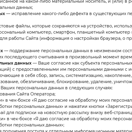
исанное на какой-либо материальный носитель, и (или) в 
альных данных;
ых
— исправление какого-либо дефекта в существующих пе
товые файлы, которые сохраняются на устройство, исполь
ерсональный компьютер, смартфон, планшетный компьютер и
для работы Сайта (информация о настройках браузера, о пр
ых
— поддержание персональных данных в неизменном состо
х последующего считывания в произвольный момент врем
альных данных
— Ваше согласие как субъекта персональных
аций) с предоставленными им персональными данными с и
ючающие в себя сбор, запись, систематизацию, накопление,
ьзование, обезличивание, блокирование, удаление, уничто
у Ваших персональных данных в следующих случаях:
ования Сайта Оператора;
» в чек-боксе «Я даю согласие на обработку моих персонал
отки персональных данных» и нажатии кнопки «Зарегистри
ail для подписки на новостную рассылку внизу веб-страни
ки» в чек-боксе «Я даю согласие на обработку моих персона
отки персональных данных»;
я получения доступа к отдельным информационным матери