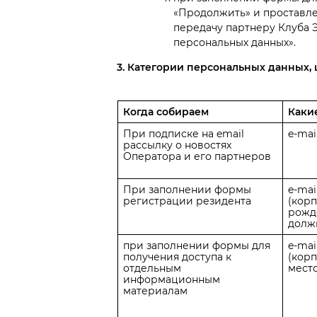
«Продолжить» и проставлен
передачу партнеру Клуба 
персональных данных».
3. Категории персональных данных, 
Когда собираем
Каки
При подписке на email
e-mai
рассылку о новостях
Оператора и его партнеров
При заполнении формы
e-mai
регистрации резидента
(кор
рожд
долж
при заполнении формы для
e-mai
получения доступа к
(кор
отдельным
мест
информационным
материалам