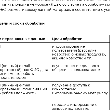
ия «галочки» в чек-боксе «Я даю согласие на обработку м
ЭБС, разместившему данный материал, в соответствии с у
цели и сроки обработки
е персональные данные
Цели обработки
l
информирование
пользователя (рассылка
новостей) о новых продуктах,
акциях, новостях и т.п.
l (личный) e-mail
осуществление делового
поративный) пол ФИО дата
общения с пользователем
ения место работы
ность телефон
l (личный) e-mail
получение доступа к
поративный) фамилия имя
конкретному
о работы должность
информационному материалу
передача информации о
запросе пользователя