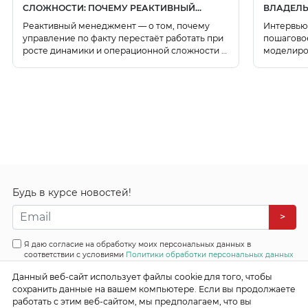
СЛОЖНОСТИ: ПОЧЕМУ РЕАКТИВНЫЙ
ВЛАДЕЛЬ
МЕНЕДЖМЕНТ НЕ ПОСПЕВАЕТ ЗА
ПОШАГОВ
Реактивный менеджмент — о том, почему
Интервью
ВЫЗОВАМИ
управление по факту перестаёт работать при
пошаговое
росте динамики и операционной сложности и
моделиро
как цифровой двойник на основе графовых
BPMN, фи
баз знаний помогает собирать целостную
карточек 
модель будущего.
процесса.
Будь в курсе новостей!
>
Я даю согласие на обработку моих персональных данных в
соответствии с условиями
Политики обработки персональных данных
Данный веб-сайт использует файлы cookie для того, чтобы
Все права защищены
сохранить данные на вашем компьютере. Если вы продолжаете
© 2026 Эффективные бизнес системы
работать с этим веб-сайтом, мы предполагаем, что вы