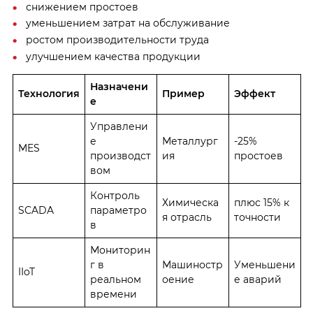
снижением простоев
уменьшением затрат на обслуживание
ростом производительности труда
улучшением качества продукции
Назначени
Технология
Пример
Эффект
е
Управлени
е
Металлург
-25%
MES
производст
ия
простоев
вом
Контроль
Химическа
плюс 15% к
SCADA
параметро
я отрасль
точности
в
Мониторин
г в
Машиностр
Уменьшени
IIoT
реальном
оение
е аварий
времени