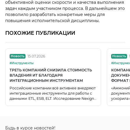
объективной оценки скорости и качества выполнения
задач каждым участником процесса. В дальнейшем это
позволило разработать конкретные меры для
повышения исполнительской дисциплины.
ПОХОЖИЕ ПУБЛИКАЦИИ
15.07.2026
Новость
Новость
#Инструменты
ТРЕТЬ КОМПАНИЙ СНИЗИЛА СТОИМОСТЬ
КОМПАНИ
ВЛАДЕНИЯ ИТ БЛАГОДАРЯ
ДОКУМЕН
ИНТЕГРАЦИОННЫМ ИНСТРУМЕНТАМ
ФОРМАТ 
ПРОИЗВО
Российские компании всё активнее внедряют
«Аммоний
интеграционные инструменты для работы с
документ
данными: ETL, ESB, ELT. Исследование Nexign
ускорила 
показало, что 71% организаций уже
повысила 
используют такие решения для передачи
внедрила
данных между ERP, CRM и DWH,
синхронизации справочников и построения
сквозных бизнес-процессов.
Будь в курсе новостей!