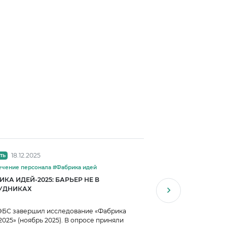
18.12.2025
02.12.2025
ть
Новость
#Вовлечение персонала #Фабрика идей
КА ИДЕЙ-2025: БАРЬЕР НЕ В
ФАБРИКА ИДЕЙ В Ц
УДНИКАХ
ЭБС завершил исследование «Фабрика
6 декабря в 10:00 сос
2025» (ноябрь 2025). В опросе приняли
лидеров программы «