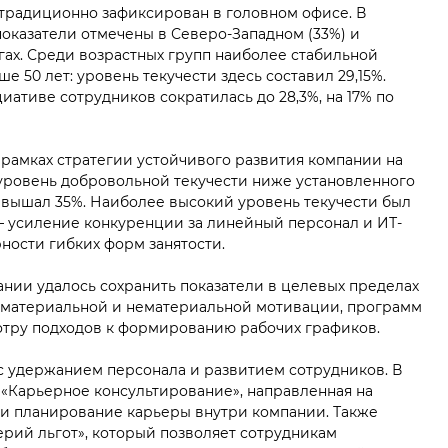
традиционно зафиксирован в головном офисе. В
оказатели отмечены в Северо-Западном (33%) и
гах. Среди возрастных групп наиболее стабильной
е 50 лет: уровень текучести здесь составил 29,15%.
иативе сотрудников сократилась до 28,3%, на 17% по
рамках стратегии устойчивого развития компании на
 уровень добровольной текучести ниже установленного
евышал 35%. Наиболее высокий уровень текучести был
— усиление конкуренции за линейный персонал и ИТ-
рности гибких форм занятости.
нии удалось сохранить показатели в целевых пределах
 материальной и нематериальной мотивации, программ
отру подходов к формированию рабочих графиков.
 с удержанием персонала и развитием сотрудников. В
 «Карьерное консультирование», направленная на
и планирование карьеры внутри компании. Также
рий льгот», который позволяет сотрудникам