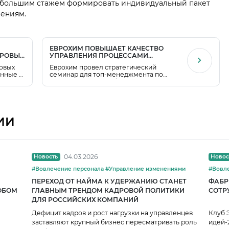
 большим стажем формировать индивидуальный пакет
ениям.
ЕВРОХИМ ПОВЫШАЕТ КАЧЕСТВО
ФРОВЫХ
УПРАВЛЕНИЯ ПРОЦЕССАМИ
ВНЕДРЕНИЯ ИИ
овых
Еврохим провел стратегический
анные и
семинар для топ-менеджмента по
е.
развитию и масштабированию
технологий искусственного
интеллекта и генеративных решений
(GenAI) в управлении и производстве.
ИИ
04.03.2026
Новость
Новос
#Вовлечение персонала #Управление изменениями
ПЕРЕХОД ОТ НАЙМА К УДЕРЖАНИЮ СТАНЕТ
ФАБРИ
ОБОМ
ГЛАВНЫМ ТРЕНДОМ КАДРОВОЙ ПОЛИТИКИ
СОТР
ДЛЯ РОССИЙСКИХ КОМПАНИЙ
Дефицит кадров и рост нагрузки на управленцев
Клуб 
заставляют крупный бизнес пересматривать роль
идей-