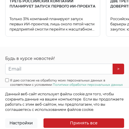
ТРЕТЬ РОССИЙСКИХ КОМПАНИЙ
ДВЕ ТРЕ
ПЛАНИРУЕТ ЗАПУСК ПЕРВОГО ИИ-ПРОЕКТА
ДОВЕРЯТ
Только 31% компаний планируют запуск
Российск
первых ИИ-проектов, лишь около пятой части
барьеры д
предприятий смогли перейти к масштабному
закупок: 
использованию ИИ.
данных.
Будь в курсе новостей!
>
Я даю согласие на обработку моих персональных данных в
соответствии с условиями
Политики обработки персональных данных
Все права защищены
Данный веб-сайт использует файлы cookie для того, чтобы
© 2026 Эффективные бизнес системы
сохранить данные на вашем компьютере. Если вы продолжаете
работать с этим веб-сайтом, мы предполагаем, что вы
соглашаетесь с использованием файлов cookie.
Настройки
Принять все