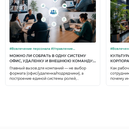
#Вовлечение персонала #Управление
#Вовлечение пе
изменениями
изменения
МОЖНО ЛИ СОБРАТЬ В ОДНУ СИСТЕМУ
КУЛЬТУР
ОФИС, УДАЛЕНКУ И ВНЕШНЮЮ КОМАНДУ:
КОРПОРА
ТРЕНДЫ 2025–2026
Главный вызов для компаний — не выбор
Как рабоч
формата (офис/удаленка/подрядчики), а
сотрудни
построение единой системы ролей,
почему ин
регламентов и прозрачных правил, которая
работают 
превращает разрозненных сотрудников в
идентично
целостный рабочий механизм.
исследова
пространс
инструме