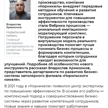
производство, компания
«Норникель» внедряет передовые
методики обучения и развития
сотрудников. Ключевым
инструментом для повышения
эффективности производства
Владислав
стала Фабрика процессов —
Армизонов
уникальный имитационно-
Норильский
моделирующий комплекс.
никель
Погружение персонала в
Главный
виртуальную модель реального
менеджер
производства помогает лучше
Департамента по
понимать бизнес-процессы и
развитию бизнес-
формировать компетенции,
системы
благодаря которым сотрудники
находят возможности для
улучшений. Подробнее об особенностях нового
инструмента рассказал Владислав Армизонов,
представитель департамента по развитию бизнес-
системы заполярного филиала «Норильского
никеля».
В 2021 году в «Норникеле» появился центр экспертизы
по повышению эффективности. В основе его работы
—
комплексный подход к совершенствованию бизнес-
системы через развитие компетенций сотрудников.
Новые знания и навыки помогают работникам