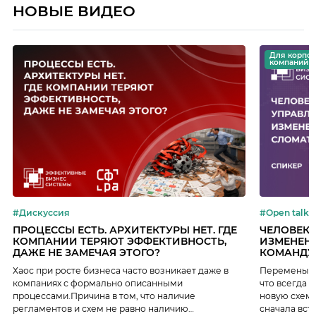
НОВЫЕ ВИДЕО
Для корпо
компаний
#Дискуссия
#Open talk
ПРОЦЕССЫ ЕСТЬ. АРХИТЕКТУРЫ НЕТ. ГДЕ
ЧЕЛОВЕК
КОМПАНИИ ТЕРЯЮТ ЭФФЕКТИВНОСТЬ,
ИЗМЕНЕНИ
ДАЖЕ НЕ ЗАМЕЧАЯ ЭТОГО?
КОМАНДУ
Хаос при росте бизнеса часто возникает даже в
Перемены пу
компаниях с формально описанными
что всегда 
процессами.Причина в том, что наличие
новую схему
регламентов и схем не равно наличию
сначала встр