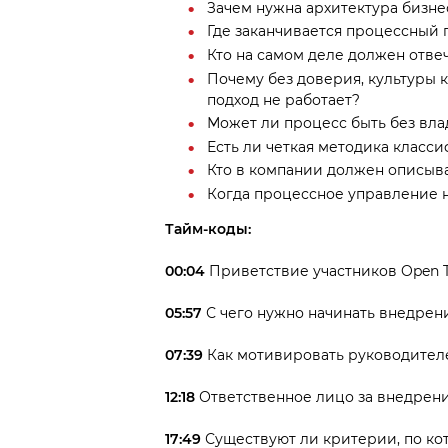
Зачем нужна архитектура бизне
Где заканчивается процессный 
Кто на самом деле должен отве
Почему без доверия, культуры
подход не работает?
Может ли процесс быть без вла
Есть ли четкая методика класс
Кто в компании должен описыв
Когда процессное управление н
Тайм-коды:
00:04
Приветствие участников Open T
05:57
С чего нужно начинать внедрен
07:39
Как мотивировать руководител
12:18
Ответственное лицо за внедрени
17:49
Существуют ли критерии, по ко