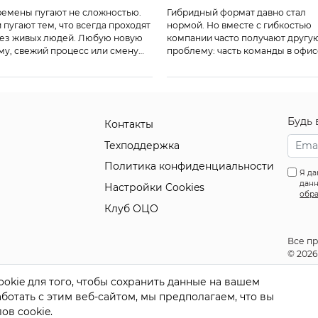
емены пугают не сложностью.
Гибридный формат давно стал
 пугают тем, что всегда проходят
нормой. Но вместе с гибкостью
ез живых людей. Любую новую
компании часто получают другу
му, свежий процесс или смену
проблему: часть команды в офис
вил сначала встречает не логика,
часть — на удаленке, часть задач
сталость, страх и сопротивление.
внешних исполнителей, а едины
юля на платформе Клуба ЭБС мы
ритм работы теряется. В результ
обрали гибкую процессную
решения принимаются медленн
ель, где люди не проблема, а
коммуникация сбоит распадается
Будь 
Контакты
ра. Где изменения не
подрядчики остаются снаружи
едряются», а вырастают из
процесса, даже если влияют на
Техподдержка
анды. […]
результат не меньше штатной
Политика конфиденциальности
команды. […]
Я да
данн
Настройки Cookies
обра
Клуб ОЦО
Все п
© 202
okie для того, чтобы сохранить данные на вашем
отать с этим веб-сайтом, мы предполагаем, что вы
ов cookie.