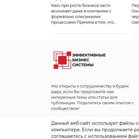
ЭФФЕКТИВНОСТЬ, ДАЖЕ НЕ
Хаос при росте бизнеса часто
Пер
ЗАМЕЧАЯ ЭТОГО?
возникает даже в компаниях с
Они
формально описанными
чер
процессами.Причина в том, что
схе
наличие регламентов и схем не
пра
равно наличию архитектуры,
а у
способной обеспечивать
9 и
управляемость и масштабирование.
раз
16 июля на платформе Клуба ЭБС мы
мод
разобрали: Эксперты мероприятия:
опо
Екатерина Некрасова, Ведущий
«вн
руководитель проектов, платформа
ком
«Сфера», ИТ-Холдинг T1, владелец
продукта «Сфера.Архитектура»
Сергей Силантьев, Директор по ИТ
Мы открыты к сотрудничеству и будем
— […]
рады, если Вы предложите нам
интересные темы или статьи для
публикации. Поделитесь своим опытом с
сообществом!
info@op-ex.ru
Данный веб-сайт использует файлы co
компьютере. Если вы продолжаете раб
соглашаетесь с использованием файл