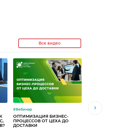
Все видео
Для корпоративных
компаний
#Вебинар
#Вебинар
К
ОПТИМИЗАЦИЯ БИЗНЕС-
МЕТРИКИ
С,
ПРОЦЕССОВ ОТ ЦЕХА ДО
ПРОИЗВОДИТЕЛЬН
В?
ДОСТАВКИ
ОЦЕНИТЬ РЕАЛЬ