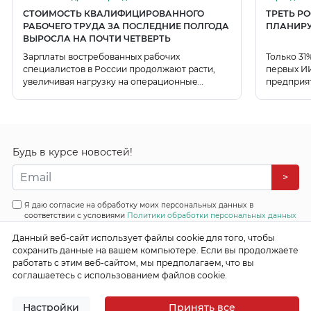
СТОИМОСТЬ КВАЛИФИЦИРОВАННОГО
ТРЕТЬ Р
РАБОЧЕГО ТРУДА ЗА ПОСЛЕДНИЕ ПОЛГОДА
ПЛАНИРУ
ВЫРОСЛА НА ПОЧТИ ЧЕТВЕРТЬ
Зарплаты востребованных рабочих
Только 31
специалистов в России продолжают расти,
первых ИИ
увеличивая нагрузку на операционные
предприя
расходы компаний.
использо
Будь в курсе новостей!
>
Я даю согласие на обработку моих персональных данных в
соответствии с условиями
Политики обработки персональных данных
Все права защищены
Данный веб-сайт использует файлы cookie для того, чтобы
© 2026 Эффективные бизнес системы
сохранить данные на вашем компьютере. Если вы продолжаете
работать с этим веб-сайтом, мы предполагаем, что вы
соглашаетесь с использованием файлов cookie.
Настройки
Принять все