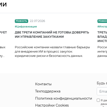
ИИ
22.07.2026
Новость
Новос
#Цифровизация
#Инст
РУЕТ
ДВЕ ТРЕТИ КОМПАНИЙ НЕ ГОТОВЫ ДОВЕРЯТЬ
ТРЕТ
ИИ УПРАВЛЕНИЕ ЗАКУПКАМИ
ВЛАД
ИНСТ
рвых
Российские компании назвали главные барьеры
Росси
для внедрения ИИ в процесс закупок:
интег
му
юридические риски и безопасность данных.
данны
показ
такие
CRM и
постр
Будь 
Контакты
Техподдержка
Политика конфиденциальности
Я да
данн
Настройки Cookies