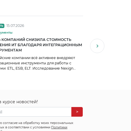
15.07.2026
14.07.2026
ть
Новость
рументы
#Инструменты #Ц
Ь КОМПАНИЙ СНИЗИЛА СТОИМОСТЬ
КОМПАНИЯ «АММОНИ
ЕНИЯ ИТ БЛАГОДАРЯ ИНТЕГРАЦИОННЫМ
ДОКУМЕНТООБОРОТ
РУМЕНТАМ
БЕЗ ОСТАНОВКИ ПР
ПРОЦЕССОВ
йские компании всё активнее внедряют
«Аммоний» цифровиз
рационные инструменты для работы с
документооборота. Е
ми: ETL, ESB, ELT. Исследование Nexign
согласование докуме
ало, что 71% организаций уже используют
прозрачность процесс
 решения для передачи данных между ERP,
 DWH, синхронизации справочников и
оения сквозных бизнес-процессов.
в курсе новостей!
>
ю согласие на обработку моих персональных
ых в соответствии с условиями
Политики