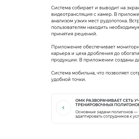
Система собирает и выводит на экра
видеотрансляция с камер. В прилож
анализом узких мест рудопотока. Вс
пользователям находить необходиму
принятия решений.
Приложение обеспечивает мониторин
карьера и цеха дробления до обогат
продукции. В приложении созданы д
Система мобильна, что позволяет сот
удобной точки.
ОМК РАЗВОРАЧИВАЕТ СЕТЬ У
ТРЕНИРОВОЧНЫХ ПОЛИГОНО
Основные задачи полигонов —
адаптировать сотрудников к ус
опасных работ и минимизирова
риски через интенсивное
практическое обучение.