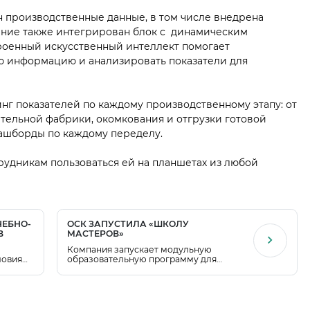
н производственные данные, в том числе внедрена
ение также интегрирован блок с динамическим
троенный искусственный интеллект помогает
ю информацию и анализировать показатели для
г показателей по каждому производственному этапу: от
ительной фабрики, окомкования и отгрузки готовой
ашборды по каждому переделу.
рудникам пользоваться ей на планшетах из любой
ЧЕБНО-
ОСК ЗАПУСТИЛА «ШКОЛУ
В
МАСТЕРОВ»
Компания запускает модульную
ловиям
образовательную программу для
ть
повышения квалификации мастеров
производственных участков.