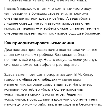
тратить часы на аналитику, а не на копипаст.
Главный парадокс в том, что компании часто ищут
«инновации» в больших стратегиях, игнорируя
очевидные потери здесь и сейчас. А ведь убрать
лишнее совещание или автоматизировать отчёт
можно за неделю — и эффект окажется заметнее, чем
очередная презентация про «новое будущее бизнеса».
Как приоритизировать изменения
Диагностика процессов почти всегда заканчивается
длинным списком проблем. Возникает соблазн
починить всё и сразу. Но это ловушка: люди устанут,
система сломается, а эффект растворится.
Здесь важен принцип приоритизации. В McKinsey
говорят о
«быстрых победах»
— маленьких
изменениях, которые сразу видят все. Например,
компания-ритейлер убрала более половины
участников из своих 15 комитетов. Решения
ускорились, а сотрудники вздохнули с облегчением:
наконец-то можно работать, а не сидеть в бесконечных