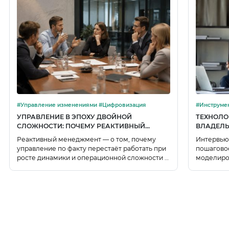
#Управление изменениями #Цифровизация
УПРАВЛЕНИЕ В ЭПОХУ ДВОЙНОЙ
ТЕХНОЛО
СЛОЖНОСТИ: ПОЧЕМУ РЕАКТИВНЫЙ
ВЛАДЕЛЬ
МЕНЕДЖМЕНТ НЕ ПОСПЕВАЕТ ЗА
ПОШАГОВ
Реактивный менеджмент — о том, почему
Интервью
ВЫЗОВАМИ
управление по факту перестаёт работать при
пошаговое
росте динамики и операционной сложности и
моделиро
как цифровой двойник на основе графовых
BPMN, фи
баз знаний помогает собирать целостную
карточек 
модель будущего.
процесса.