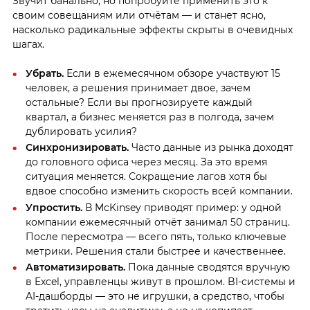
Звучит банально, но попробуйте применить это к
своим совещаниям или отчётам — и станет ясно,
насколько радикальные эффекты скрыты в очевидных
шагах.
Убрать.
Если в ежемесячном обзоре участвуют 15
человек, а решения принимает двое, зачем
остальные? Если вы прогнозируете каждый
квартал, а бизнес меняется раз в полгода, зачем
дублировать усилия?
Синхронизировать.
Часто данные из рынка доходят
до головного офиса через месяц. За это время
ситуация меняется. Сокращение лагов хотя бы
вдвое способно изменить скорость всей компании.
Упростить.
В McKinsey приводят пример: у одной
компании ежемесячный отчёт занимал 50 страниц.
После пересмотра — всего пять, только ключевые
метрики. Решения стали быстрее и качественнее.
Автоматизировать.
Пока данные сводятся вручную
в Excel, управленцы живут в прошлом. BI-системы и
AI-дашборды — это не игрушки, а средство, чтобы