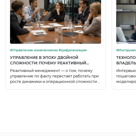
#Управление изменениями #Цифровизация
УПРАВЛЕНИЕ В ЭПОХУ ДВОЙНОЙ
ТЕХНОЛО
СЛОЖНОСТИ: ПОЧЕМУ РЕАКТИВНЫЙ
ВЛАДЕЛЬ
МЕНЕДЖМЕНТ НЕ ПОСПЕВАЕТ ЗА
ПОШАГОВ
Реактивный менеджмент — о том, почему
Интервью
ВЫЗОВАМИ
управление по факту перестаёт работать при
пошаговое
росте динамики и операционной сложности и
моделиро
как цифровой двойник на основе графовых
BPMN, фи
баз знаний помогает собирать целостную
карточек 
модель будущего.
процесса.