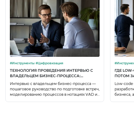
#Инструменты #Цифровизация
ТЕХНОЛОГИЯ ПРОВЕДЕНИЯ ИНТЕРВЬЮ С
ГДЕ LOW-
ВЛАДЕЛЬЦЕМ БИЗНЕС-ПРОЦЕССА:
ПОТОМ З
ПОШАГОВОЕ РУКОВОДСТВО
Интервью с владельцем бизнес-процесса —
Low-code 
пошаговое руководство по подготовке встреч,
разработк
моделированию процессов в нотациях VAD и
бизнеса, 
BPMN, фиксации отклонений, заполнению
теневого 
карточек и согласованию итогового Паспорта
зависимо
процесса.
постепенн