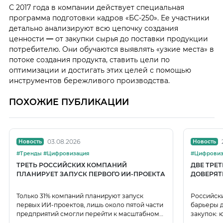
С 2017 года в компании действует специальная
программа подготовки кадров «БС-250». Ее участники
детально анализируют всю цепочку создания
ценности
—
от закупки сырья до поставки продукции
потребителю. Они обучаются выявлять «узкие места» в
потоке создания продукта, ставить цели по
оптимизации и достигать этих целей с помощью
инструментов бережливого производства.
ПОХОЖИЕ ПУБЛИКАЦИИ
03.08.2026
Новость
Новость
#Тренды #Цифровизация
#Цифровиз
ТРЕТЬ РОССИЙСКИХ КОМПАНИЙ
ДВЕ ТРЕ
ПЛАНИРУЕТ ЗАПУСК ПЕРВОГО ИИ-ПРОЕКТА
ДОВЕРЯТ
Только 31% компаний планируют запуск
Российск
первых ИИ-проектов, лишь около пятой части
барьеры д
предприятий смогли перейти к масштабному
закупок: 
использованию ИИ.
данных.