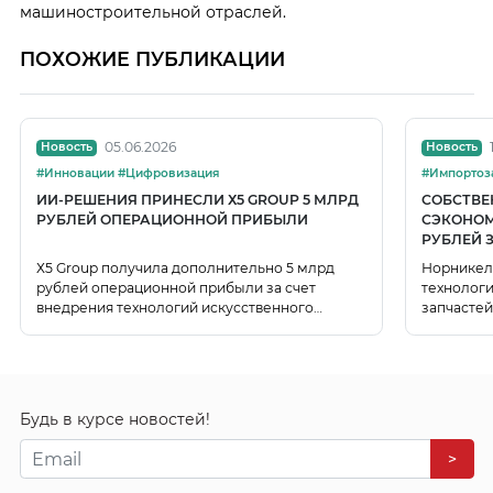
машиностроительной отраслей.
ПОХОЖИЕ ПУБЛИКАЦИИ
05.06.2026
Новость
Новость
#Инновации #Цифровизация
ИИ-РЕШЕНИЯ ПРИНЕСЛИ Х5 GROUP 5 МЛРД
СОБСТВЕ
РУБЛЕЙ ОПЕРАЦИОННОЙ ПРИБЫЛИ
СЭКОНОМ
РУБЛЕЙ З
Х5 Group получила дополнительно 5 млрд
Норникел
рублей операционной прибыли за счет
технологи
внедрения технологий искусственного
запчастей
интеллекта.
иностран
Будь в курсе новостей!
>