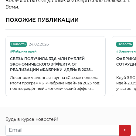
Ваши контактные данные, мы оперативно свяжемся с
Вами.
ПОХОЖИЕ ПУБЛИКАЦИИ
24.02.2026
Новость
Новость
#Фабрика идей
СВЕЗА ПОЛУЧИЛА 33,8 МЛН РУБЛЕЙ
ФАБРИКА 
ЭКОНОМИЧЕСКОГО ЭФФЕКТА ОТ
СОТРУДН
РЕАЛИЗАЦИИ «ФАБРИКИ ИДЕЙ» В 2025
ГОДУ
Лесопромышленная группа «Свеза» подвела
Клуб ЭБС
итоги программы «Фабрика идей» за 2025 год:
идей-2025
подтверждённый экономический эффект
участие 
составил 33,8 млн рублей, потенциальный —
инфрастр
более 118 млн рублей, вовлечённость
сотрудников достигла 86%.
Будь в курсе новостей!
>