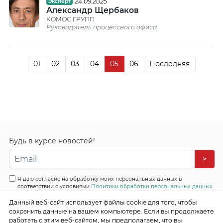
24.09.2025
Эксперт
Александр Щербаков
КОМОС ГРУПП
Руководитель процессного офиса
01
02
03
04
05
06
Последняя
Будь в курсе новостей!
>
Я даю согласие на обработку моих персональных данных в
соответствии с условиями
Политики обработки персональных данных
Все права защищены
Данный веб-сайт использует файлы cookie для того, чтобы
© 2026 Эффективные бизнес системы
сохранить данные на вашем компьютере. Если вы продолжаете
работать с этим веб-сайтом, мы предполагаем, что вы