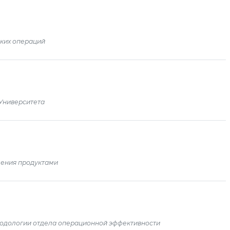
ких операций
Университета
ления продуктами
одологии отдела операционной эффективности