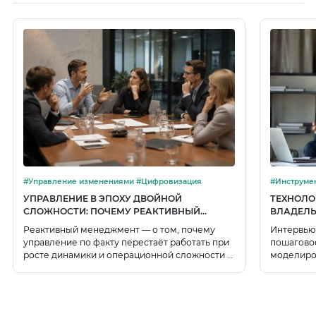
#Управление изменениями #Цифровизация
УПРАВЛЕНИЕ В ЭПОХУ ДВОЙНОЙ
ТЕХНОЛО
СЛОЖНОСТИ: ПОЧЕМУ РЕАКТИВНЫЙ
ВЛАДЕЛЬ
МЕНЕДЖМЕНТ НЕ ПОСПЕВАЕТ ЗА
ПОШАГОВ
Реактивный менеджмент — о том, почему
Интервью
ВЫЗОВАМИ
управление по факту перестаёт работать при
пошаговое
росте динамики и операционной сложности и
моделиро
как цифровой двойник на основе графовых
BPMN, фи
баз знаний помогает собирать целостную
карточек 
модель будущего.
процесса.