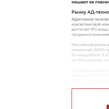
мешают ее повсе
Рынку АД-техно
Аддитивное производ
консалтинговой комп
достигнет 97,1 млрд
продемонстрировав 
Российский рынок а
технологий (АРАТ) п
25 млрд рублей. В 2
на оборудование и к
Структура российск
Минпромторга РФ, 
(30%). Значительну