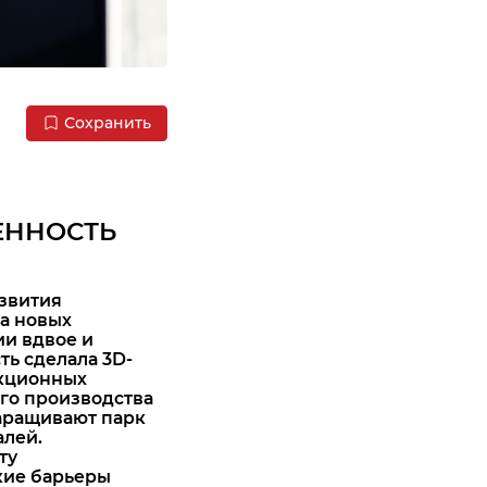
Сохранить
ЕННОСТЬ
азвития
а новых
ии вдвое и
ть сделала 3D-
нкционных
ого производства
а
ращивают парк
алей.
ту
кие барьеры