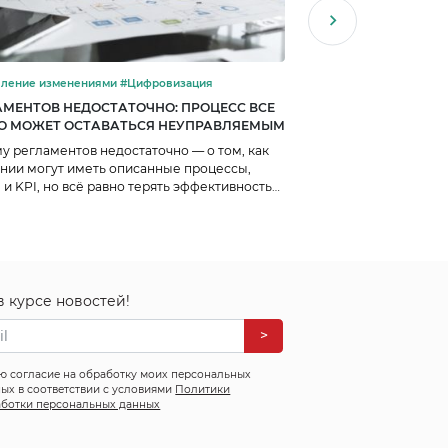
#Управление изменениями #Цифровизация
#Тренды #Цифровизац
АМЕНТОВ НЕДОСТАТОЧНО: ПРОЦЕСС ВСЕ
AI ПРИШЁЛ В ERP: 
О МОЖЕТ ОСТАВАТЬСЯ НЕУПРАВЛЯЕМЫМ
СИСТЕМ БОЛЬШЕ НЕ
у регламентов недостаточно — о том, как
AI в ERP — о том, по
нии могут иметь описанные процессы,
решат старые пробле
 и KPI, но всё равно терять эффективность
автоматически, а, на
 отсутствия процессной архитектуры,
слабые места в проце
льцев, сквозной ответственности и
управленческой логи
ляемых связей между функциями.
в курсе новостей!
>
ю согласие на обработку моих персональных
ых в соответствии с условиями
Политики
ботки персональных данных