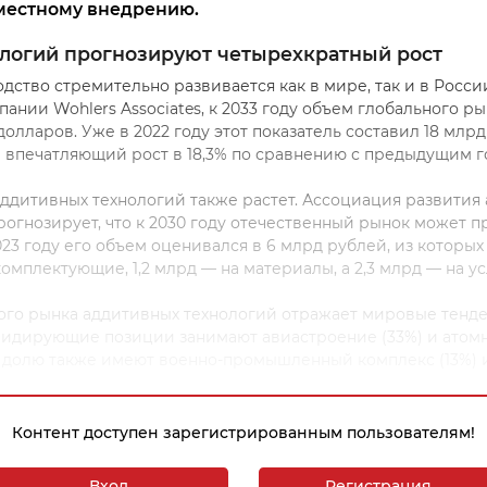
местному внедрени
ю.
логий прогнозируют четырехкратный рост
ство стремительно развивается как в мире, так и в Росси
ании Wohlers Associates, к 2033 году объем глобального р
 долларов. Уже в 2022 году этот показатель составил 18 млр
впечатляющий рост в 18,3% по сравнению с предыдущим г
ддитивных технологий также растет. Ассоциация развития
рогнозирует, что к 2030 году отечественный рынок может п
023 году его объем оценивался в 6 млрд рублей, из которых
омплектующие, 1,2 млрд — на материалы, а 2,3 млрд — на у
ого рынка аддитивных технологий отражает мировые тенд
лидирующие позиции занимают авиастроение (33%) и атом
ю долю также имеют военно-промышленный комплекс (13%) и
Контент доступен зарегистрированным пользователям!
Вход
Регистрация