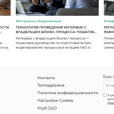
#Инструменты #Цифровизация
ОСТИ:
ТЕХНОЛОГИЯ ПРОВЕДЕНИЯ ИНТЕРВЬЮ С
РЕГЛ
ВЛАДЕЛЬЦЕМ БИЗНЕС-ПРОЦЕССА: ПОШАГОВОЕ
РАВН
РУКОВОДСТВО
Интервью с владельцем бизнес-процесса —
Почем
ри
пошаговое руководство по подготовке встреч,
компа
 и как
моделированию процессов в нотациях VAD и
схемы
BPMN, фиксации отклонений, заполнению
из-за
ль
карточек и согласованию итогового Паспорта
владе
процесса.
управ
Будь 
Контакты
Техподдержка
Политика конфиденциальности
Я да
данн
Настройки Cookies
обра
Клуб ОЦО