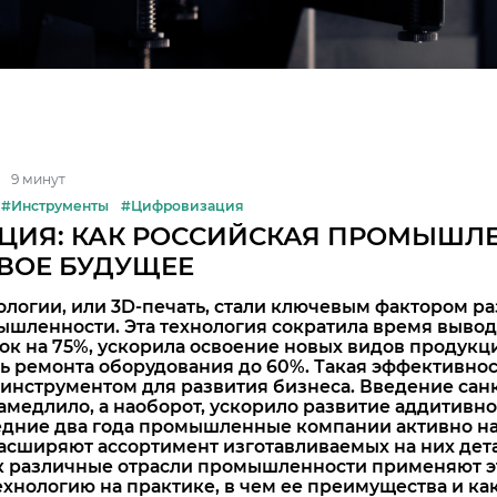
9 минут
#Инструменты
#Цифровизация
ЦИЯ: КАК РОССИЙСКАЯ ПРОМЫШЛ
СВОЕ БУДУЩЕЕ
логии, или 3D-печать, стали ключевым фактором р
шленности. Эта технология сократила время вывод
ок на 75%, ускорила освоение новых видов продукц
ть ремонта оборудования
до 60%. Такая эффективнос
инструментом для развития бизнеса. Введение са
амедлило, а наоборот, ускорило развитие аддитивн
ледние два года промышленные компании активно н
асширяют ассортимент изготавливаемых на них дет
ак различные отрасли промышленности применяют э
хнологию на практике, в чем ее преимущества и ка