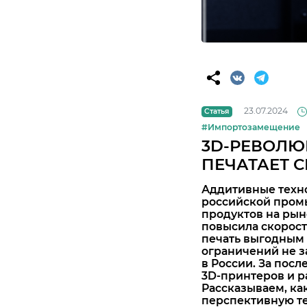
23.07.2024
Статья
#Импортозамещение
3D-РЕВОЛЮ
ПЕЧАТАЕТ 
Аддитивные техно
российской промы
продуктов на рын
повысила скорос
печать выгодным 
ограничений не з
в России. За пос
3D-принтеров и р
Рассказываем, к
перспективную те