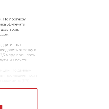
и. По прогнозу
ынка 3D-печати
д долларов,
одом.
 аддитивных
реодолеть отметку в
 2,5 млрд пришлось
слуги 3D-печати.
енции. По данным
ная промышленность
 медицина (11%).