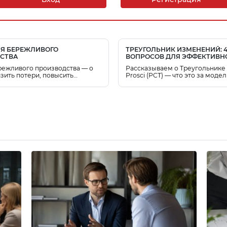
Я БЕРЕЖЛИВОГО
ТРЕУГОЛЬНИК ИЗМЕНЕНИЙ: 
СТВА
ВОПРОСОВ ДЛЯ ЭФФЕКТИВН
УПРАВЛЕНИЯ ИЗМЕНЕНИЯМ
ежливого производства — о
Рассказываем о Треугольнике
изить потери, повысить
Prosci (PCT) — что это за модел
сть процессов и рационально
она нужна и как внедрять инст
ть ресурсы предприятия с
практике.
временных подходов к
и.