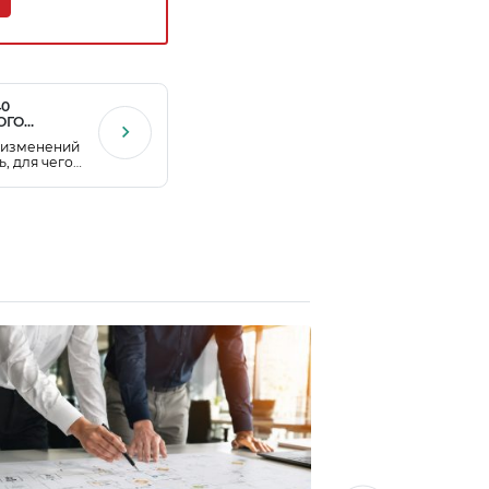
40
ОГО
И
 изменений
ь, для чего
румент на