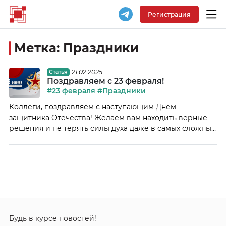
Регистрация
Метка:
Праздники
21.02.2025
Статья
Поздравляем с 23 февраля!
#23 февраля
#Праздники
Коллеги, поздравляем с наступающим Днем
защитника Отечества! Желаем вам находить верные
решения и не терять силы духа даже в самых сложных
ситуациях. Пусть ваши проекты растут и развиваются,
а команда остается надежным тылом. Новых побед в
бизнесе и энергии для всех ваших начинаний! С
уважением, Команда Клуба ЭБС
Будь в курсе новостей!