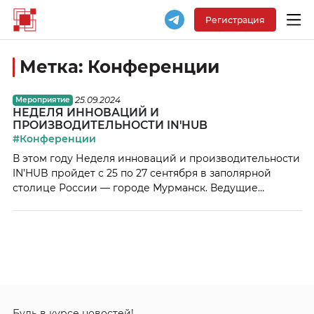
Регистрация
Метка:
Конференции
25.09.2024
Мероприятие
НЕДЕЛЯ ИННОВАЦИЙ И
ПРОИЗВОДИТЕЛЬНОСТИ IN′HUB
#Конференции
В этом году Неделя инноваций и производительности
IN’HUB пройдет с 25 по 27 сентября в заполярной
столице России — городе Мурманск. Ведущие
компании промышленного сектора страны будут
делиться своим опытом и изучать передовые
практики в развитии производственных и бизнес-
систем, увеличении производительности труда,
развитии человеческого капитала и цифровой
трансформации. Ключевым событием станет
бенчмарк-конгресс с насыщенной деловой […]
Будь в курсе новостей!