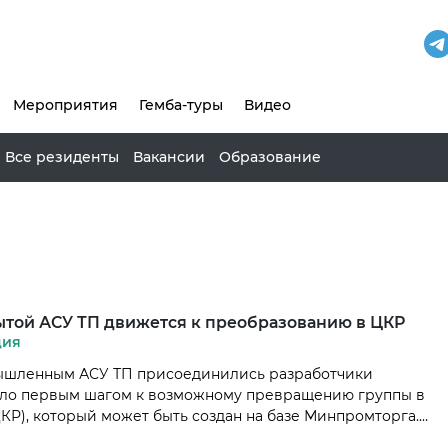
Мероприятия
Гемба-туры
Видео
Все резиденты
Вакансии
Образование
ытой АСУ ТП движется к преобразованию в ЦКР
ция
мышленным АСУ ТП присоединились разработчики
тало первым шагом к возможному превращению группы в
КР), который может быть создан на базе Минпромторга.
а информационных технологий Минпромторга Владимир