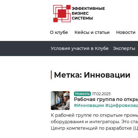
О клубе
Кейсы и статьи
Новости
Условия участия в Клубе
Эксперты
Метка:
Инновации
17.02.2025
Новость
Рабочая группа по откр
#Инновации
#Цифровиза
К рабочей группе по открытым про
оборудования и интеграторы. Это с
Центр компетенций по разработке (Ц
Как отметил директор департамент