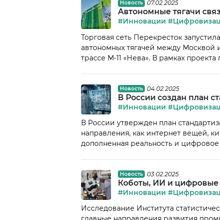
Планируется запуск автоматизирован
07.02.2025
Новость
Автономные тягачи свя
#Инновации
#Цифровиза
Торговая сеть Перекресток запустил
автономных тягачей между Москвой и
трассе М-11 «Нева». В рамках проект
поставщика, где их загружают, после
трассы. На этом этапе груз перецепля
04.02.2025
Новость
В России создан план с
#Инновации
#Цифровиза
В России утвержден план стандартиз
направления, как интернет вещей, 
дополненная реальность и цифровое
реализации в 2025–2030 годах. План 
умного производства, цифровых дво
разработан рабочей группой НТИ «Техн
03.02.2025
Новость
Коботы, ИИ и цифровые
#Инновации
#Цифровиза
Исследование Института статистиче
главные направления развития пром