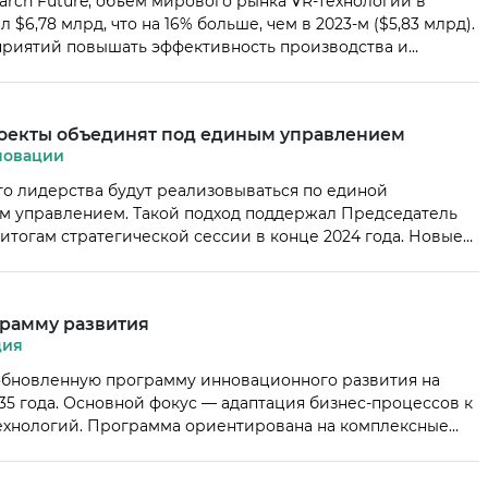
arch Future, объем мирового рынка VR-технологий в
$6,78 млрд, что на 16% больше, чем в 2023-м ($5,83 млрд).
приятий повышать эффективность производства и
 VR-инструменты помогают моделировать процессы без
выявлять узкие места, улучшать методы работы. Кроме
оекты объединят под единым управлением
овации
о лидерства будут реализовываться по единой
м управлением. Такой подход поддержал Председатель
тогам стратегической сессии в конце 2024 года. Новые
вития отечественного производства и увеличения выпуска
ктов охватят следующие отрасли: новые материалы и
матизации, […]
грамму развития
ция
обновленную программу инновационного развития на
35 года. Основной фокус — адаптация бизнес-процессов к
технологий. Программа ориентирована на комплексные
тов. Среди ключевых направлений — цифровизация
ственного интеллекта и развитие клиентских сервисов.