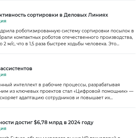
ал более открытым: если ранее в группу […]
тивность сортировки в Деловых Линиях
ция
дрила роботизированную систему сортировки посылок в
рали компактных роботов отечественного производства,
2 м/с, что в 1,5 раза быстрее ходьбы человека. Это
 процессы с помощью открытого API и повышает
м тестирования роботизация позволила увеличить
-ассистентов
ция
нный интеллект в рабочие процессы, разрабатывая
ним из ключевых проектов стал «Цифровой помощник» —
ускоряет адаптацию сотрудников и повышает их
и рутинных задач. Компания применяет ИИ как в
 корпоративных сервисах, что дало возможность достичь
сти достиг $6,78 млрд в 2024 году
ция