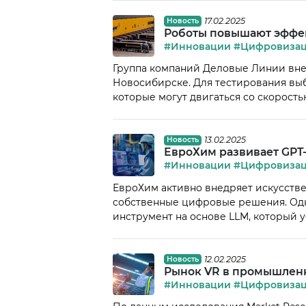
Дождев, с 2025 года формат работы ст
17.02.2025
Новость
Роботы повышают эффек
#Инновации
#Цифровиза
Группа компаний Деловые Линии вне
Новосибирске. Для тестирования выб
которые могут двигаться со скоростью 
решение интегрируется в складские
эффективность сортировки. По итога
производительность на 50%, […]
13.02.2025
Новость
ЕвроХим развивает GPT
#Инновации
#Цифровиза
ЕвроХим активно внедряет искусстве
собственные цифровые решения. Од
инструмент на основе LLM, который 
эффективность за счет автоматизаци
производственных процессах, так и в
значительного экономического […]
12.02.2025
Новость
Рынок VR в промышленно
#Инновации
#Цифровиза