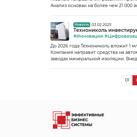
Анализ основан на более чем 21 000 
среди трендов стали коботы — робот
занимает интеграция искусственного
автономнее. Третья […]
03.02.2025
Новость
Технониколь инвестируе
#Инновации
#Цифровиза
До 2026 года Технониколь вложит 1 м
Компания направит средства на авт
заводах минеральной изоляции. Вне
производительность складов в 2,5 раза
в цифровизацию логистики составили
01