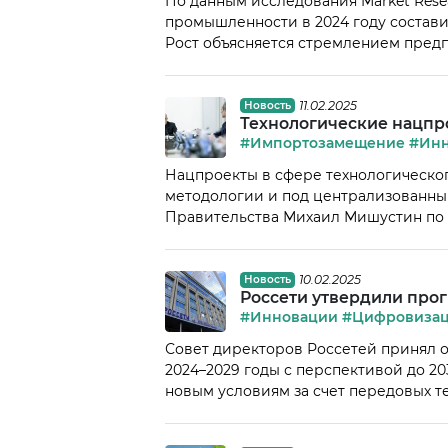
По данным исследования Market Rese
промышленности в 2024 году составил 
Рост объясняется стремлением пред
снижать эксплуатационные затраты.
рисков и дорогостоящих испытаний, 
того, […]
11.02.2025
Новость
Технологические нацпр
#Импортозамещение
#Инн
Нацпроекты в сфере технологическог
методологии и под централизованны
Правительства Михаил Мишустин по и
нацпроекты станут стимулом для раз
продукции. Восемь профильных прое
химию, средства производства и авто
10.02.2025
Новость
Россети утвердили про
#Инновации
#Цифровиза
Совет директоров Россетей принял 
2024–2029 годы с перспективой до 20
новым условиям за счет передовых 
решения вместо разрозненных проек
сетей, роботизация, внедрение искус