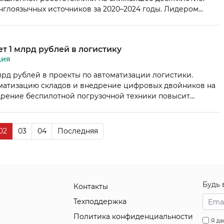
англоязычных источников за 2020–2024 годы. Лидером
ы, безопасные для работы рядом с людьми. Второе место
 интеллекта, позволяющая роботам становиться умнее и
т 1 млрд рублей в логистику
ция
лрд рублей в проекты по автоматизации логистики.
оматизацию складов и внедрение цифровых двойников на
дрение беспилотной погрузочной техники повысит
 — до 180 тысяч куб. м/чел. в год. В 2024 году инвестиции
 275 млн […]
02
03
04
Последняя
Будь 
Контакты
Техподдержка
Политика конфиденциальности
Я да