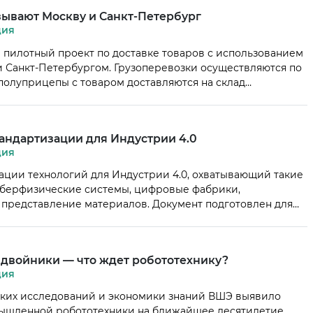
ных систем проектирования […]
зывают Москву и Санкт-Петербург
ция
а пилотный проект по доставке товаров с использованием
 Санкт-Петербургом. Грузоперевозки осуществляются по
а полуприцепы с товаром доставляются на склад
 чего отправляются на хаб, расположенный в начале
ется к автономному тягачу, который преодолевает […]
тандартизации для Индустрии 4.0
ция
ации технологий для Индустрии 4.0, охватывающий такие
киберфизические системы, цифровые фабрики,
 представление материалов. Документ подготовлен для
включает более 80 стандартов, направленных на развитие
йников и промышленного интернета вещей. Он был
ет», […]
 двойники — что ждет робототехнику?
ция
ских исследований и экономики знаний ВШЭ выявило
ышленной робототехники на ближайшее десятилетие.