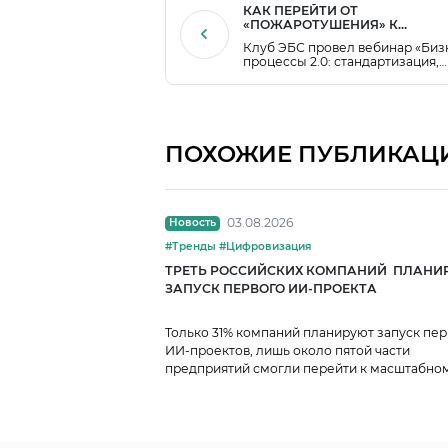
КАК ПЕРЕЙТИ ОТ
«ПОЖАРОТУШЕНИЯ» К
СИСТЕМНОМУ УПРАВЛЕНИЮ
Клуб ЭБС провел вебинар «Биз
ПРЕДПРИЯТИЕМ?
процессы 2.0: стандартизация,
целеполагание, цифровизация»
спикером выступил Николай Де
директор по развитию Бизнес-
системы Кемеровского Азота.
ПОХОЖИЕ ПУБЛИКАЦ
03.08.2026
Новость
#Тренды #Цифровизация
ТРЕТЬ РОССИЙСКИХ КОМПАНИЙ ПЛАНИ
ЗАПУСК ПЕРВОГО ИИ-ПРОЕКТА
Только 31% компаний планируют запуск пе
ИИ-проектов, лишь около пятой части
предприятий смогли перейти к масштабно
использованию ИИ.