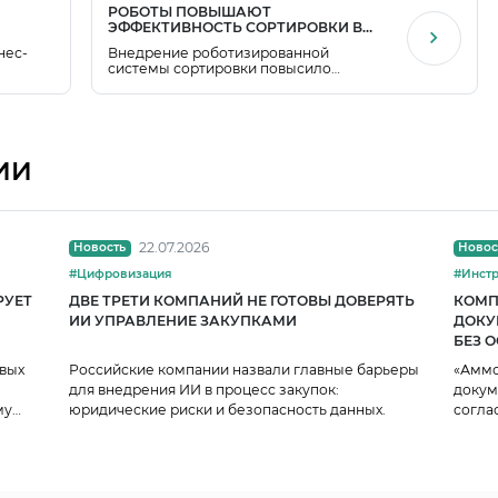
РОБОТЫ ПОВЫШАЮТ
ЭФФЕКТИВНОСТЬ СОРТИРОВКИ В
ДЕЛОВЫХ ЛИНИЯХ
нес-
Внедрение роботизированной
системы сортировки повысило
,
производительность на 50%, улучшив
нисов,
скорость и эффективность работы
склада.
ИИ
22.07.2026
Новость
Новос
#Цифровизация
РУЕТ
ДВЕ ТРЕТИ КОМПАНИЙ НЕ ГОТОВЫ ДОВЕРЯТЬ
КОМП
ИИ УПРАВЛЕНИЕ ЗАКУПКАМИ
ДОКУ
БЕЗ 
ПРОЦ
рвых
Российские компании назвали главные барьеры
«Аммо
для внедрения ИИ в процесс закупок:
докум
му
юридические риски и безопасность данных.
согла
прозр