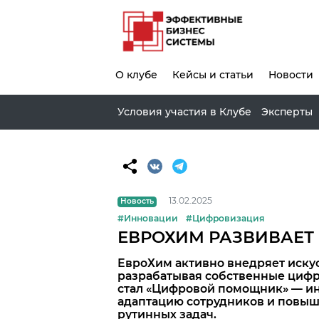
О клубе
Кейсы и статьи
Новости
Условия участия в Клубе
Эксперты
13.02.2025
Новость
#Инновации
#Цифровизация
ЕВРОХИМ РАЗВИВАЕТ
ЕвроХим активно внедряет иску
разрабатывая собственные циф
стал «Цифровой помощник» — инс
адаптацию сотрудников и повыша
рутинных задач.