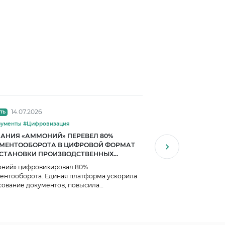
14.07.2026
13.07.2026
ть
Новость
#Инструменты #Цифровизация
#Цифровизация
АНИЯ «АММОНИЙ» ПЕРЕВЕЛ 80%
ЕВРАЗ ПОЛУЧИЛ 23 
МЕНТООБОРОТА В ЦИФРОВОЙ ФОРМАТ
ЦИФРОВИЗАЦИИ
ОСТАНОВКИ ПРОИЗВОДСТВЕННЫХ
ЕССОВ
ний» цифровизировал 80%
ЕВРАЗ получил 23 мл
ентооборота. Единая платформа ускорила
цифровизации: как И
сование документов, повысила
эффективность метал
ачность процессов и внедрила ИИ.