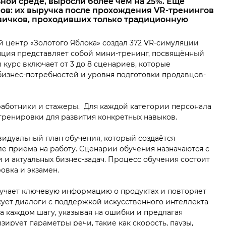
ой среде, выросли более чем на 25%. Еще
ов: их выручка после прохождения VR-тренингов
овичков, проходивших только традиционную
 центр «Золотого Яблока» создал 372 VR-симуляции
яция представляет собой мини-тренинг, посвящённый
курс включает от 3 до 8 сценариев, которые
бизнес-потребностей и уровня подготовки продавцов-
работники и стажеры. Для каждой категории персонала
ренировки для развития конкретных навыков.
идуальный план обучения, который создаётся
е приёма на работу. Сценарии обучения назначаются с
 и актуальных бизнес-задач. Процесс обучения состоит
овка и экзамен.
учает ключевую информацию о продуктах и повторяет
кует диалоги с поддержкой искусственного интеллекта
а каждом шагу, указывая на ошибки и предлагая
ирует параметры речи, такие как скорость, паузы,