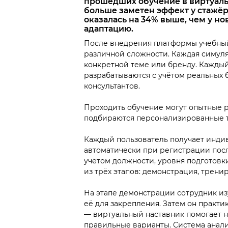
прошедших обучение в виртуальн
больше заметен эффект у стажёр
оказалась на 34% выше, чем у н
адаптацию.
После внедрения платформы учебный
различной сложности. Каждая симул
конкретной теме или бренду. Каждый 
разрабатываются с учётом реальных 
консультантов.
Проходить обучение могут опытные 
подбираются персонализированные т
Каждый пользователь получает индив
автоматически при регистрации посл
учётом должности, уровня подготовки
из трёх этапов: демонстрация, тренир
На этапе демонстрации сотрудник из
её для закрепления. Затем он практи
— виртуальный наставник помогает н
правильные варианты. Система анализ