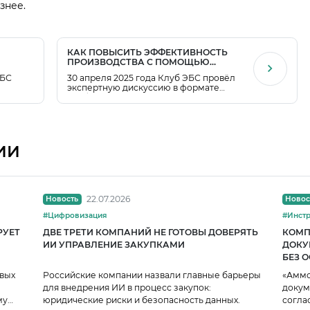
знее.
КАК ПОВЫСИТЬ ЭФФЕКТИВНОСТЬ
ПРОИЗВОДСТВА С ПОМОЩЬЮ
—
АНАЛИТИКИ: ИТОГИ «ЛАБОРАТОРИИ
ЭБС
30 апреля 2025 года Клуб ЭБС провёл
РЕШЕНИЙ»
экспертную дискуссию в формате
й
«Лаборатории решений» на тему
риятий
принятия решений на основе данных в
вого
производственных компаниях.
ИИ
22.07.2026
Новость
Новос
#Цифровизация
РУЕТ
ДВЕ ТРЕТИ КОМПАНИЙ НЕ ГОТОВЫ ДОВЕРЯТЬ
КОМП
ИИ УПРАВЛЕНИЕ ЗАКУПКАМИ
ДОКУ
БЕЗ 
ПРОЦ
рвых
Российские компании назвали главные барьеры
«Аммо
для внедрения ИИ в процесс закупок:
докум
му
юридические риски и безопасность данных.
согла