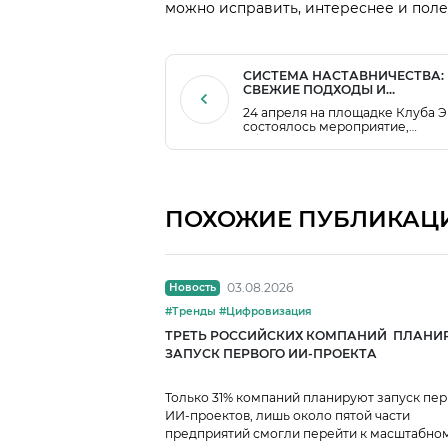
можно исправить, интереснее и поле
СИСТЕМА НАСТАВНИЧЕСТВА:
СВЕЖИЕ ПОДХОДЫ И
НЕСТАНДАРТНЫЕ РЕШЕНИЯ 
24 апреля на площадке Клуба 
ИТОГИ ДИСКУССИИ
состоялось мероприятие,
объединившее представителе
крупных промышленных предп
и экспертов по развитию кадро
потенциала.
ПОХОЖИЕ ПУБЛИКАЦ
03.08.2026
Новость
#Тренды #Цифровизация
ТРЕТЬ РОССИЙСКИХ КОМПАНИЙ ПЛАНИ
ЗАПУСК ПЕРВОГО ИИ-ПРОЕКТА
Только 31% компаний планируют запуск пе
ИИ-проектов, лишь около пятой части
предприятий смогли перейти к масштабно