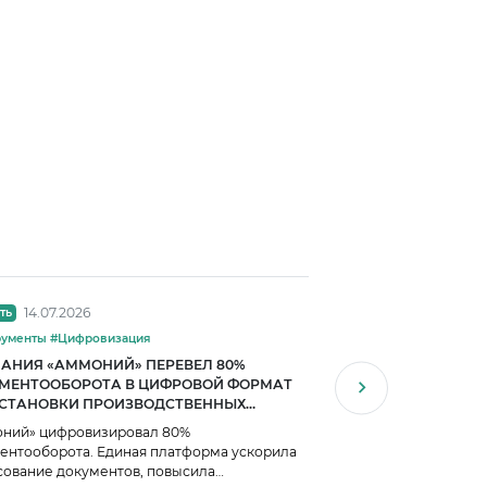
14.07.2026
13.07.2026
ть
Новость
#Инструменты #Цифровизация
#Цифровизация
АНИЯ «АММОНИЙ» ПЕРЕВЕЛ 80%
ЕВРАЗ ПОЛУЧИЛ 23 
МЕНТООБОРОТА В ЦИФРОВОЙ ФОРМАТ
ЦИФРОВИЗАЦИИ
ОСТАНОВКИ ПРОИЗВОДСТВЕННЫХ
ЕССОВ
ний» цифровизировал 80%
ЕВРАЗ получил 23 мл
ентооборота. Единая платформа ускорила
цифровизации: как И
сование документов, повысила
эффективность метал