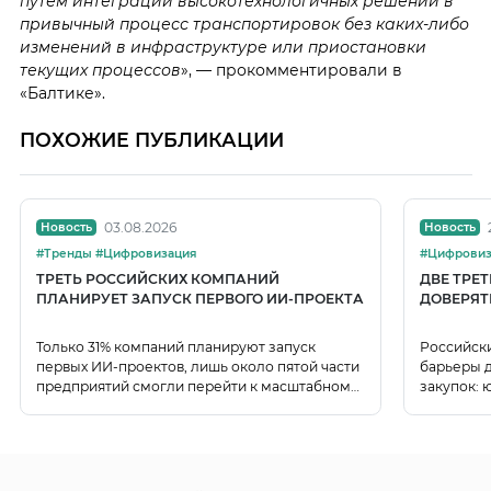
путем интеграции высокотехнологичных решений в
привычный процесс транспортировок без каких-либо
изменений в инфраструктуре или приостановки
текущих процессов
», — прокомментировали в
«Балтике».
ПОХОЖИЕ ПУБЛИКАЦИИ
03.08.2026
Новость
Новость
#Тренды #Цифровизация
#Цифровиз
ТРЕТЬ РОССИЙСКИХ КОМПАНИЙ
ДВЕ ТРЕ
ПЛАНИРУЕТ ЗАПУСК ПЕРВОГО ИИ-ПРОЕКТА
ДОВЕРЯТ
Только 31% компаний планируют запуск
Российск
первых ИИ-проектов, лишь около пятой части
барьеры д
предприятий смогли перейти к масштабному
закупок: 
использованию ИИ.
данных.