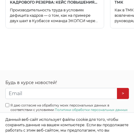
КАДРОВОГО РЕЗЕРВА: КЕЙС ПОВЫШЕНИЯ
ТМК
ПРОИЗВОДИТЕЛЬНОСТИ
Производительность труда в условиях
Как в ТМ
дефицита кадров — о том, как на примере
вовлечени
двух шахт в Кузбассе команда ЭКОПСИ через
руководящ
диагностику, перераспределение людей,
механизацию и изменение технологии
процессов помогает компаниям выпускать
тот же объем продукции с меньшим числом
сотрудников и снижать затраты без потери
качества и безопасности.
Будь в курсе новостей!
>
Я даю согласие на обработку моих персональных данных в
соответствии с условиями
Политики обработки персональных данных
Все права защищены
Данный веб-сайт использует файлы cookie для того, чтобы
© 2026 Эффективные бизнес системы
сохранить данные на вашем компьютере. Если вы продолжаете
работать с этим веб-сайтом, мы предполагаем, что вы