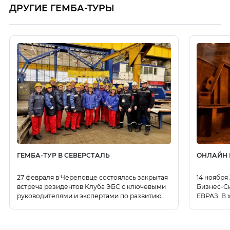
ДРУГИЕ ГЕМБА-ТУРЫ
ГЕМБА-ТУР В СЕВЕРСТАЛЬ
ОНЛАЙН 
27 февраля в Череповце состоялась закрытая
14 ноября
встреча резидентов Клуба ЭБС с ключевыми
Бизнес-Си
руководителями и экспертами по развитию
ЕВРАЗ. В 
Бизнес-системы ПАО
об основн
«Северсталь». Участники изучили опыт
познаком
проектного офиса, познакомились с
программ