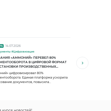
14.07.2026
13.07.2026
ть
Новость
#Инструменты #Цифровизация
#Цифровизация
АНИЯ «АММОНИЙ» ПЕРЕВЕЛ 80%
ЕВРАЗ ПОЛУЧИЛ 23 
МЕНТООБОРОТА В ЦИФРОВОЙ ФОРМАТ
ЦИФРОВИЗАЦИИ
ОСТАНОВКИ ПРОИЗВОДСТВЕННЫХ
ЕССОВ
ний» цифровизировал 80%
ЕВРАЗ получил 23 мл
ентооборота. Единая платформа ускорила
цифровизации: как И
сование документов, повысила
эффективность метал
ачность процессов и внедрила ИИ.
в курсе новостей!