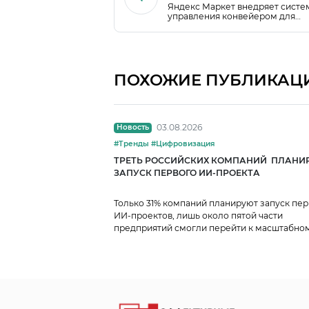
Яндекс Маркет внедряет систе
управления конвейером для
сокращения логистических затр
повышения эффективности скл
процессов.
ПОХОЖИЕ ПУБЛИКАЦ
03.08.2026
Новость
#Тренды #Цифровизация
ТРЕТЬ РОССИЙСКИХ КОМПАНИЙ ПЛАНИ
ЗАПУСК ПЕРВОГО ИИ-ПРОЕКТА
Только 31% компаний планируют запуск пе
ИИ-проектов, лишь около пятой части
предприятий смогли перейти к масштабно
использованию ИИ.