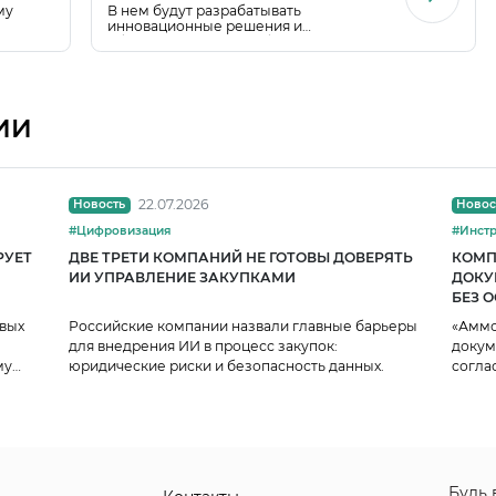
РЕШЕНИЙ
му
В нем будут разрабатывать
инновационные решения и
ат и
обеспечивать масштабируемость ИТ-
адских
проектов, направленных на
повышение бизнес-эффективности.
ИИ
22.07.2026
Новость
Новос
#Цифровизация
РУЕТ
ДВЕ ТРЕТИ КОМПАНИЙ НЕ ГОТОВЫ ДОВЕРЯТЬ
КОМП
ИИ УПРАВЛЕНИЕ ЗАКУПКАМИ
ДОКУ
БЕЗ 
ПРОЦ
рвых
Российские компании назвали главные барьеры
«Аммо
для внедрения ИИ в процесс закупок:
докум
му
юридические риски и безопасность данных.
согла
прозр
Будь 