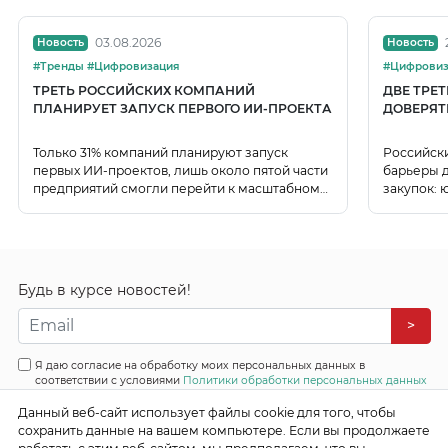
03.08.2026
Новость
Новость
#Тренды #Цифровизация
#Цифровиз
ТРЕТЬ РОССИЙСКИХ КОМПАНИЙ
ДВЕ ТРЕ
ПЛАНИРУЕТ ЗАПУСК ПЕРВОГО ИИ-ПРОЕКТА
ДОВЕРЯТ
Только 31% компаний планируют запуск
Российск
первых ИИ-проектов, лишь около пятой части
барьеры д
предприятий смогли перейти к масштабному
закупок: 
использованию ИИ.
данных.
Будь в курсе новостей!
>
Я даю согласие на обработку моих персональных данных в
соответствии с условиями
Политики обработки персональных данных
Данный веб-сайт использует файлы cookie для того, чтобы
Все права защищены
сохранить данные на вашем компьютере. Если вы продолжаете
© 2026 Эффективные бизнес системы