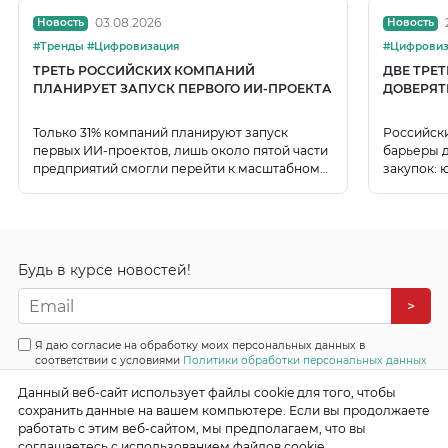
03.08.2026
Новость
Новость
#Тренды #Цифровизация
#Цифровиз
ТРЕТЬ РОССИЙСКИХ КОМПАНИЙ
ДВЕ ТРЕ
ПЛАНИРУЕТ ЗАПУСК ПЕРВОГО ИИ-ПРОЕКТА
ДОВЕРЯТ
Только 31% компаний планируют запуск
Российск
первых ИИ-проектов, лишь около пятой части
барьеры д
предприятий смогли перейти к масштабному
закупок: 
использованию ИИ.
данных.
Будь в курсе новостей!
>
Я даю согласие на обработку моих персональных данных в
соответствии с условиями
Политики обработки персональных данных
Данный веб-сайт использует файлы cookie для того, чтобы
Все права защищены
сохранить данные на вашем компьютере. Если вы продолжаете
© 2026 Эффективные бизнес системы
работать с этим веб-сайтом, мы предполагаем, что вы
соглашаетесь с использованием файлов cookie.