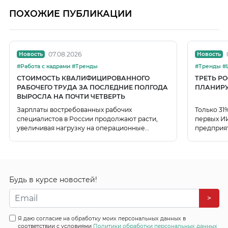
ПОХОЖИЕ ПУБЛИКАЦИИ
07.08.2026
Новость
Новость
#Работа с кадрами #Тренды
#Т
СТОИМОСТЬ КВАЛИФИЦИРОВАННОГО
ТРЕТЬ Р
РАБОЧЕГО ТРУДА ЗА ПОСЛЕДНИЕ ПОЛГОДА
ПЛАНИРУ
ВЫРОСЛА НА ПОЧТИ ЧЕТВЕРТЬ
Зарплаты востребованных рабочих
Только 31
специалистов в России продолжают расти,
первых ИИ
увеличивая нагрузку на операционные
предприя
расходы компаний.
использо
Будь в курсе новостей!
>
Я даю согласие на обработку моих персональных данных в
соответствии с условиями
Политики обработки персональных данных