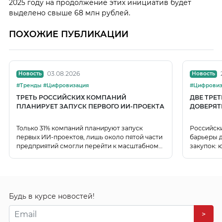
2025 году на продолжение этих инициатив будет
выделено свыше 68 млн рублей.
ПОХОЖИЕ ПУБЛИКАЦИИ
03.08.2026
Новость
Новость
#Тренды #Цифровизация
#Цифровиз
ТРЕТЬ РОССИЙСКИХ КОМПАНИЙ
ДВЕ ТРЕ
ПЛАНИРУЕТ ЗАПУСК ПЕРВОГО ИИ-ПРОЕКТА
ДОВЕРЯТ
Только 31% компаний планируют запуск
Российск
первых ИИ-проектов, лишь около пятой части
барьеры д
предприятий смогли перейти к масштабному
закупок: 
использованию ИИ.
данных.
Будь в курсе новостей!
>