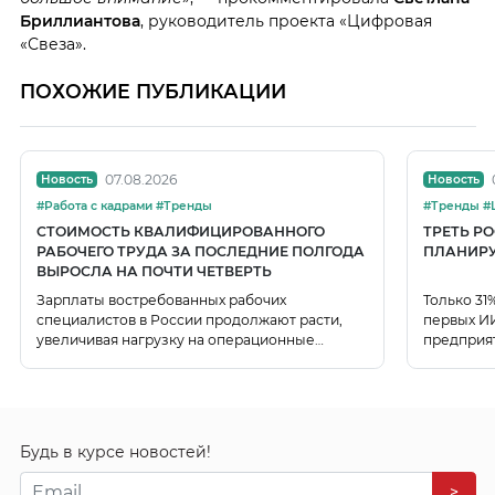
Бриллиантова
, руководитель проекта «Цифровая
«Свеза».
ПОХОЖИЕ ПУБЛИКАЦИИ
07.08.2026
Новость
Новость
#Работа с кадрами #Тренды
#Т
СТОИМОСТЬ КВАЛИФИЦИРОВАННОГО
ТРЕТЬ Р
РАБОЧЕГО ТРУДА ЗА ПОСЛЕДНИЕ ПОЛГОДА
ПЛАНИРУ
ВЫРОСЛА НА ПОЧТИ ЧЕТВЕРТЬ
Зарплаты востребованных рабочих
Только 31
специалистов в России продолжают расти,
первых ИИ
увеличивая нагрузку на операционные
предприя
расходы компаний.
использо
Будь в курсе новостей!
>