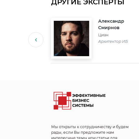
ДРУГИЕ ЭКСПЕРТЫ
вел
Александр
геев
Смирнов
oft
Циан
олнительный
Архитектор ИБ
ектор ROBIN и
voice
Мы открыты к сотрудничеству и будем
рады, если Вы предложите нам
интересные темы или статьи для