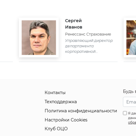
Сергей
Иванов
Ренессанс Страхование
Управляющий директор
департамента
корпоративной
архитектуры и управления
данными
Будь 
Контакты
Техподдержка
Политика конфиденциальности
Я да
данн
Настройки Cookies
обра
Клуб ОЦО