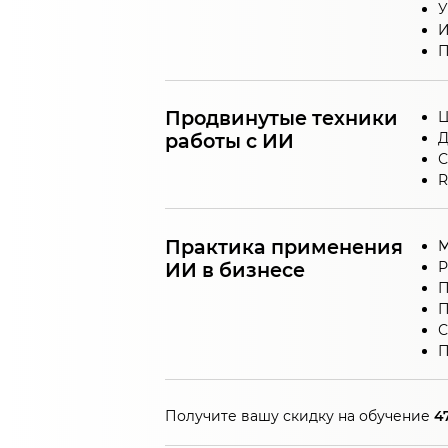
У
И
П
Продвинутые техники
Ц
работы с ИИ
Д
С
R
Практика применения
М
ИИ в бизнесе
Р
П
П
С
П
Получите вашу скидку на обучение
4