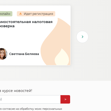
нлайн
Идет регистрация
Онлайн
амостоятельная налоговая
Работа с внут
роверка
персонала
31 марта 2025
Светлана Беляева
Ольга Ив
СБЕР
в курсе новостей!
>
ю согласие на обработку моих персональных