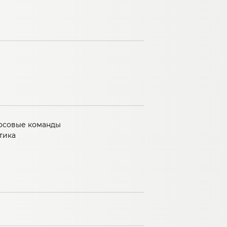
лосовые команды
тика