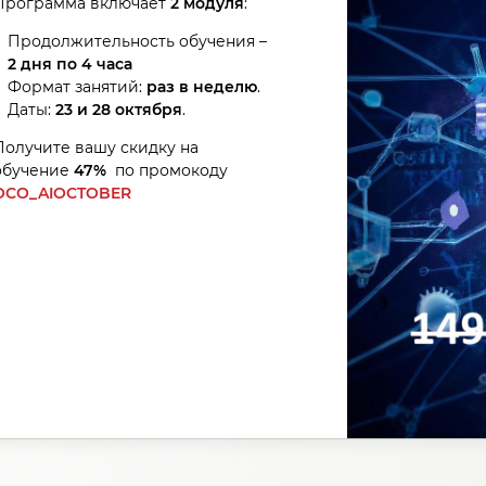
Программа включает
2 модуля
:
Продолжительность обучения –
2 дня по 4 часа
Формат занятий:
раз в неделю
.
Даты:
23 и 28 октября
.
Получите вашу скидку на
обучение
47%
по промокоду
OCO_AIOCTOBER