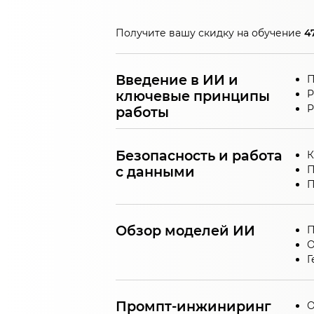
Получите вашу скидку на обучение
4
Введение в ИИ и
П
ключевые принципы
Р
Р
работы
Безопасность и работа
К
с данными
П
П
Обзор моделей ИИ
П
О
Г
Промпт-инжиниринг
О